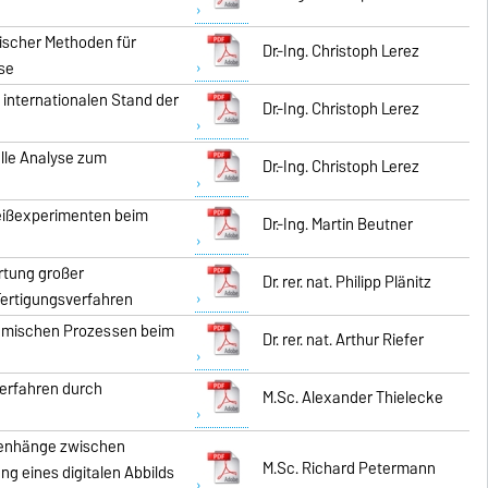
ischer Methoden für
Dr.-Ing. Christoph Lerez
se
internationalen Stand der
Dr.-Ing. Christoph Lerez
lle Analyse zum
Dr.-Ing. Christoph Lerez
eißexperimenten beim
Dr.-Ing. Martin Beutner
ertung großer
Dr. rer. nat. Philipp Plänitz
ertigungsverfahren
hemischen Prozessen beim
Dr. rer. nat. Arthur Riefer
erfahren durch
M.Sc. Alexander Thielecke
menhänge zwischen
M.Sc. Richard Petermann
ng eines digitalen Abbilds