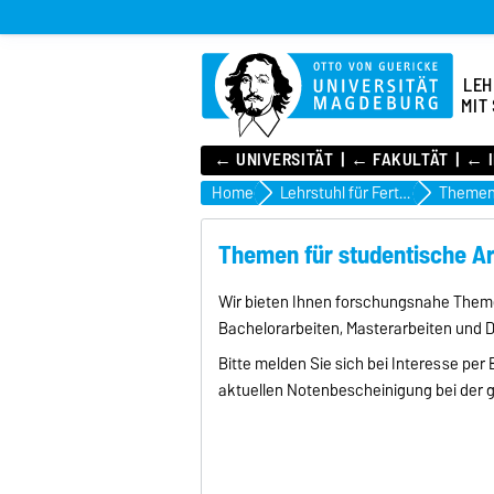
LEH
MIT
← UNIVERSITÄT
← FAKULTÄT
← I
Home
Lehrstuhl für Fertigungstechnik mit Schwerpunkt Trennen
Themen 
Themen für studentische Ar
Wir bieten Ihnen forschungsnahe Themen
Bachelorarbeiten, Masterarbeiten und D
Bitte melden Sie sich bei Interesse per 
aktuellen Notenbescheinigung bei der