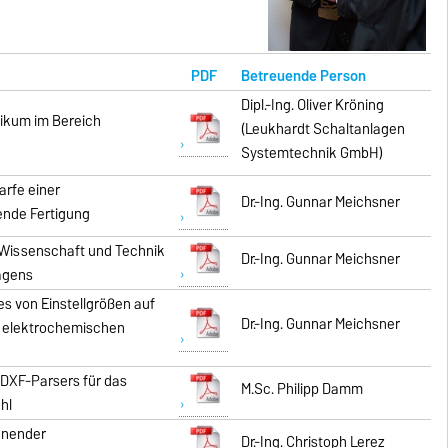
PDF
Betreuende Person
Dipl.-Ing. Oliver Kröning
tikum im Bereich
(Leukhardt Schaltanlagen
Systemtechnik GmbH)
arfe einer
Dr.-Ing. Gunnar Meichsner
ende Fertigung
 Wissenschaft und Technik
Dr.-Ing. Gunnar Meichsner
agens
s von Einstellgrößen auf
Dr.-Ing. Gunnar Meichsner
m elektrochemischen
DXF-Parsers für das
M.Sc. Philipp Damm
hl
nnender
Dr.-Ing. Christoph Lerez