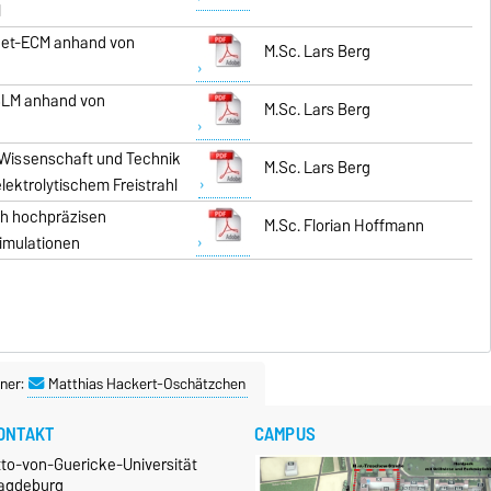
M
Jet-ECM anhand von
M.Sc. Lars Berg
SLM anhand von
M.Sc. Lars Berg
 Wissenschaft und Technik
M.Sc. Lars Berg
ektrolytischem Freistrahl
ch hochpräzisen
M.Sc. Florian Hoffmann
simulationen
ner:
Matthias Hackert-Oschätzchen
ONTAKT
CAMPUS
tto-von-Guericke-Universität
agdeburg