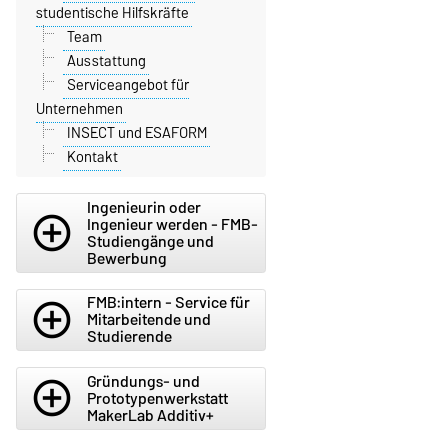
studentische Hilfskräfte
Team
Ausstattung
Serviceangebot für
Unternehmen
INSECT und ESAFORM
Kontakt
Ingenieurin oder
add_circle_outline
Ingenieur werden - FMB-
Studiengänge und
Bewerbung
FMB:intern - Service für
add_circle_outline
Mitarbeitende und
Studierende
Gründungs- und
add_circle_outline
Prototypenwerkstatt
MakerLab Additiv+