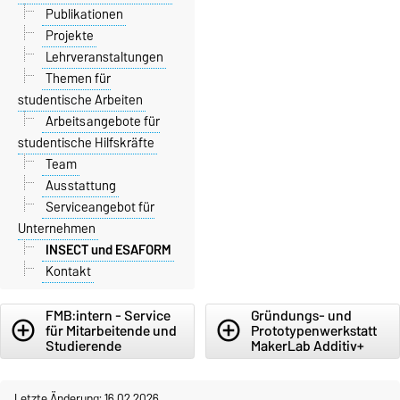
Publikationen
Projekte
Lehrveranstaltungen
Themen für
studentische Arbeiten
Arbeitsangebote für
studentische Hilfskräfte
Team
Ausstattung
Serviceangebot für
Unternehmen
INSECT und ESAFORM
Kontakt
FMB:intern - Service
Gründungs- und
add_circle_outline
add_circle_outline
für Mitarbeitende und
Prototypenwerkstatt
Studierende
MakerLab Additiv+
Letzte Änderung: 16.02.2026