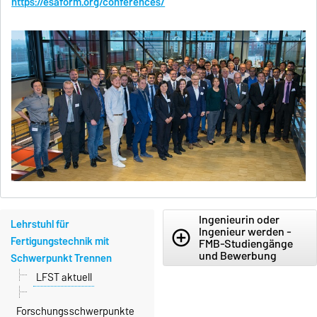
https://esaform.org/conferences/
Ingenieurin oder
Lehrstuhl für
Ingenieur werden -
add_circle_outline
Fertigungstechnik mit
FMB-Studiengänge
und Bewerbung
Schwerpunkt Trennen
LFST aktuell
Forschungsschwerpunkte