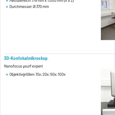
Messbereich: 175 mm x 1.000 mm (X x Z)
Durchmesser: Ø 370 mm
3D-Konfokalmikroskop
Nanofocus μsurf expert
Objektivgrößen: 10x; 20x; 50x; 100x