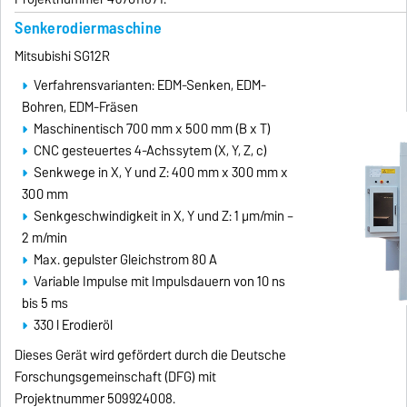
Senkerodiermaschine
Mitsubishi SG12R
Verfahrensvarianten: EDM-Senken, EDM-
Bohren, EDM-Fräsen
Maschinentisch 700 mm x 500 mm (B x T)
CNC gesteuertes 4-Achssytem (X, Y, Z, c)
Senkwege in X, Y und Z: 400 mm x 300 mm x
300 mm
Senkgeschwindigkeit in X, Y und Z: 1 µm/min –
2 m/min
Max. gepulster Gleichstrom 80 A
Variable Impulse mit Impulsdauern von 10 ns
bis 5 ms
330 l Erodieröl
Dieses Gerät wird gefördert durch die Deutsche
Forschungsgemeinschaft (DFG) mit
Projektnummer 509924008.