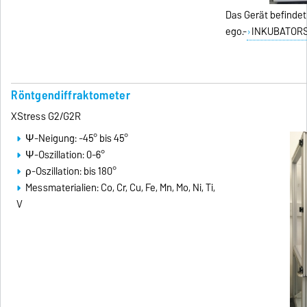
Das Gerät befindet
ego.-
INKUBATORS
Röntgendiffraktometer
XStress G2/G2R
Ψ-Neigung: -45° bis 45°
Ψ-Oszillation: 0-6°
ρ-Oszillation: bis 180°
Messmaterialien: Co, Cr, Cu, Fe, Mn, Mo, Ni, Ti,
V