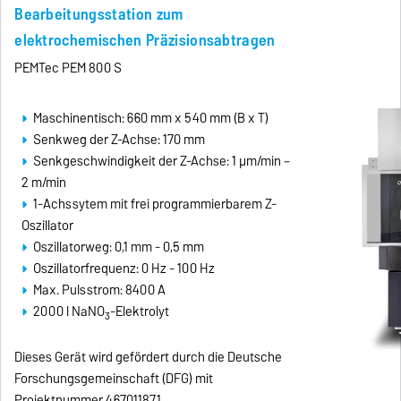
Bearbeitungsstation zum
elektrochemischen Präzisionsabtragen
PEMTec PEM 800 S
Maschinentisch: 660 mm x 540 mm (B x T)
Senkweg der Z-Achse: 170 mm
Senkgeschwindigkeit der Z-Achse: 1 µm/min –
2 m/min
1-Achssytem mit frei programmierbarem Z-
Oszillator
Oszillatorweg: 0,1 mm - 0,5 mm
Oszillatorfrequenz: 0 Hz - 100 Hz
Max. Pulsstrom: 8400 A
2000 l NaNO
-Elektrolyt
3
Dieses Gerät wird gefördert durch die Deutsche
Forschungsgemeinschaft (DFG) mit
Projektnummer 467011871.