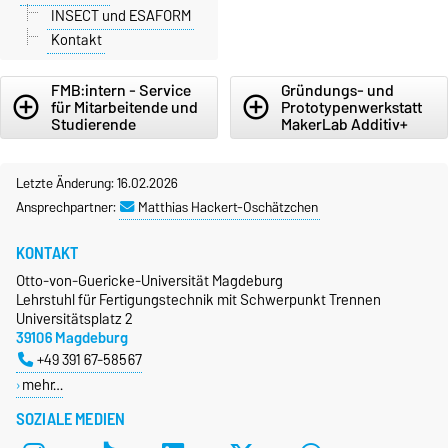
INSECT und ESAFORM
Kontakt
FMB:intern - Service
Gründungs- und
add_circle_outline
add_circle_outline
für Mitarbeitende und
Prototypenwerkstatt
Studierende
MakerLab Additiv+
Letzte Änderung: 16.02.2026
Ansprechpartner:
Matthias Hackert-Oschätzchen
KONTAKT
Otto-von-Guericke-Universität Magdeburg
Lehrstuhl für Fertigungstechnik mit Schwerpunkt Trennen
Universitätsplatz 2
39106 Magdeburg
+49 391 67-58567
mehr…
SOZIALE MEDIEN