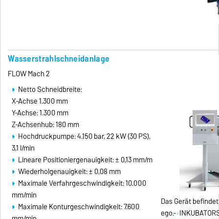
Wasserstrahlschneidanlage
FLOW Mach 2
Netto Schneidbreite:
X-Achse 1.300 mm
Y-Achse: 1.300 mm
Z-Achsenhub: 180 mm
Hochdruckpumpe: 4.150 bar, 22 kW (30 PS),
3,1 l/min
Lineare Positioniergenauigkeit: ± 0,13 mm/m
Wiederholgenauigkeit: ± 0,08 mm
Maximale Verfahrgeschwindigkeit: 10.000
mm/min
Das Gerät befindet
Maximale Konturgeschwindigkeit: 7.600
ego.-
INKUBATOR
mm/min